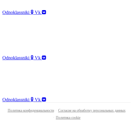
БЦ «Симонов Плаза», 2 эт., офис 2101
Odnoklassniki
Vk
8 800 300 69 02
info@nanodent.ru
115280, г. Москва,
Ленинская слобода, 26с5,
БЦ «Симонов Плаза», 2 эт., офис 2101
Odnoklassniki
Vk
8 800 300 69 02
info@nanodent.ru
115280, г. Москва, Ленинская слобода, 26с5,
БЦ «Симонов Плаза», 2 эт., офис 2101
Odnoklassniki
Vk
Политика конфиденциальности
·
Согласие на обработку персональных данных
·
Политика cookie