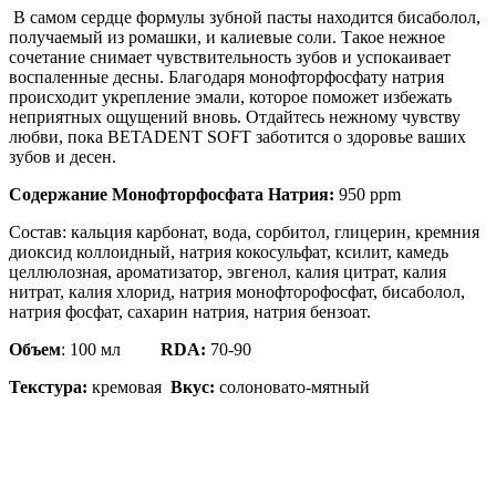
В самом сердце формулы зубной пасты находится бисаболол,
получаемый из ромашки, и калиевые соли. Такое нежное
сочетание снимает чувствительность зубов и успокаивает
воспаленные десны. Благодаря монофторфосфату натрия
происходит укрепление эмали, которое поможет избежать
неприятных ощущений вновь. Отдайтесь нежному чувству
любви, пока BETADENT SOFT заботится о здоровье ваших
зубов и десен.
Содержание Монофторфосфата Натрия:
950 ppm
Состав: кальция карбонат, вода, сорбитол, глицерин, кремния
диоксид коллоидный, натрия кокосульфат, ксилит, камедь
целлюлозная, ароматизатор, эвгенол, калия цитрат, калия
нитрат, калия хлорид, натрия монофторофосфат, бисаболол,
натрия фосфат, сахарин натрия, натрия бензоат.
О
бъем
: 100 мл
RDA:
70-90
Текстура:
кремовая
Вкус:
солоновато-мятный
8 800 300 69 02
info@nanodent.ru
115280, г. Москва, Ленинская слобода, 26с5,