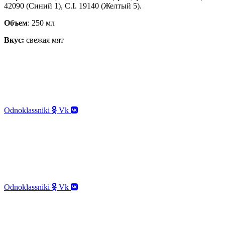
42090 (Синий 1), C.I. 19140 (Желтый 5).
О
бъем
: 250 мл
Вкус:
свежая мят
8 800 300 69 02
info@nanodent.ru
115280, г. Москва, Ленинская слобода, 26с5,
БЦ «Симонов Плаза», 2 эт., офис 2101
Odnoklassniki
Vk
8 800 300 69 02
info@nanodent.ru
115280, г. Москва,
Ленинская слобода, 26с5,
БЦ «Симонов Плаза», 2 эт., офис 2101
Odnoklassniki
Vk
8 800 300 69 02
info@nanodent.ru