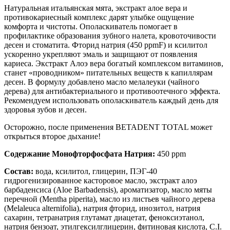
Натуральная итальянская мята, экстракт алое вера и
противокариесный комплекс дарят улыбке ощущение
комфорта и чистоты. Ополаскиватель помогает в
профилактике образования зубного налета, кровоточивости
десен и стоматита. Фторид натрия (450 ppmF) и ксилитол
ускоренно укрепляют эмаль и защищают от появления
кариеса. Экстракт Алоэ вера богатый комплексом витаминов,
станет «проводником» питательных веществ к капиллярам
десен. В формулу добавлено масло мелалеуки (чайного
дерева) для антибактериального и противоотечного эффекта.
Рекомендуем использовать ополаскиватель каждый день для
здоровья зубов и десен.
Осторожно, после применения BETADENT TOTAL может
открыться второе дыхание!
Содержание Монофторфосфата Натрия:
450 ppm
Состав:
вода, ксилитол, глицерин, ПЭГ-40
гидрогенизированное касторовое масло, экстракт алоэ
барбаденсиса (Aloe Вarbadensis), ароматизатор, масло мяты
перечной (Mentha piperita), масло из листьев чайного дерева
(Melaleuca alternifolia), натрия фторид, инозитол, натрия
сахарин, тетранатрия глутамат диацетат, феноксиэтанол,
натрия бензоат, этилгексилглицерин, фитиновая кислота, C.I.